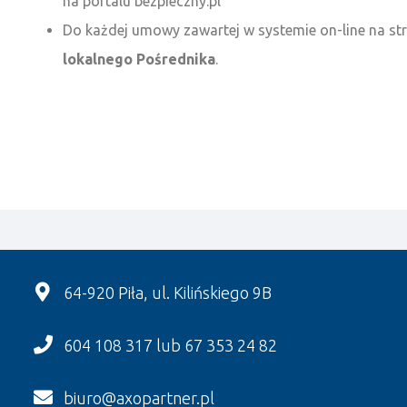
na portalu bezpieczny.pl
Do każdej umowy zawartej w systemie on-line na str
lokalnego Pośrednika
.
64-920 Piła, ul. Kilińskiego 9B
604 108 317 lub 67 353 24 82
biuro@axopartner.pl