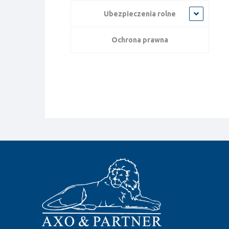
Ubezpieczenia rolne
Ochrona prawna