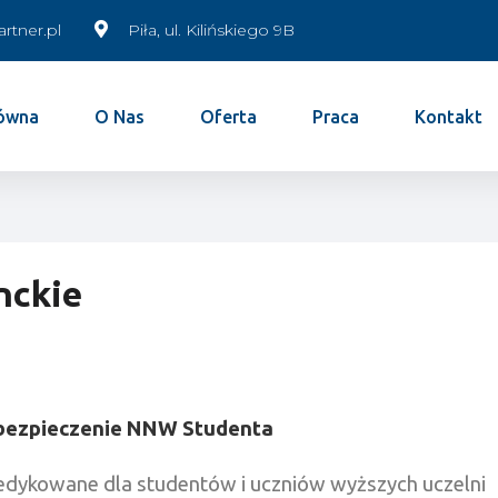
rtner.pl
Piła, ul. Kilińskiego 9B
łówna
O Nas
Oferta
Praca
Kontakt
nckie
bezpieczenie NNW Studenta
dykowane dla studentów i uczniów wyższych uczelni