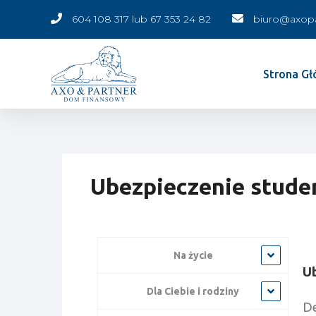
604 108 317 lub 67 353 24 82
biuro@axopa
Strona G
Ubezpieczenie stude
Na życie
U
Dla Ciebie i rodziny
De