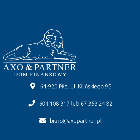
64-920 Piła, ul. Kilińskiego 9B
604 108 317 lub 67 353 24 82
biuro@axopartner.pl