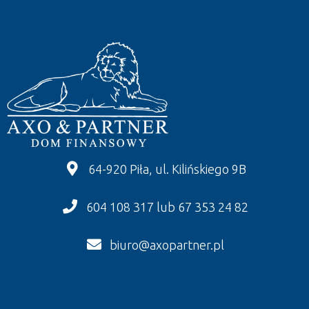
64-920 Piła, ul. Kilińskiego 9B
604 108 317 lub 67 353 24 82
biuro@axopartner.pl