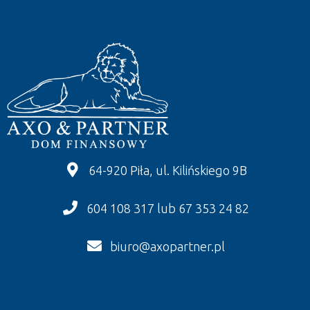
64-920 Piła, ul. Kilińskiego 9B
604 108 317 lub 67 353 24 82
biuro@axopartner.pl