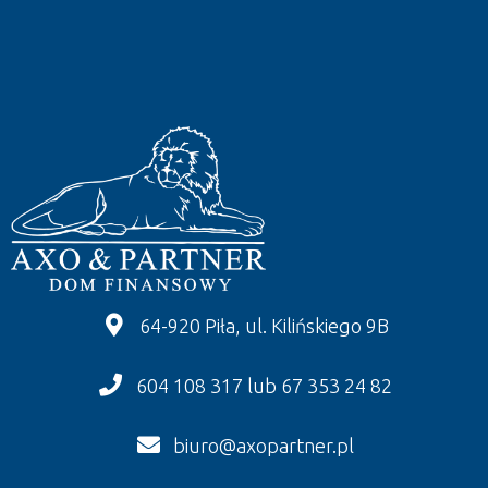
64-920 Piła, ul. Kilińskiego 9B
604 108 317 lub 67 353 24 82
biuro@axopartner.pl